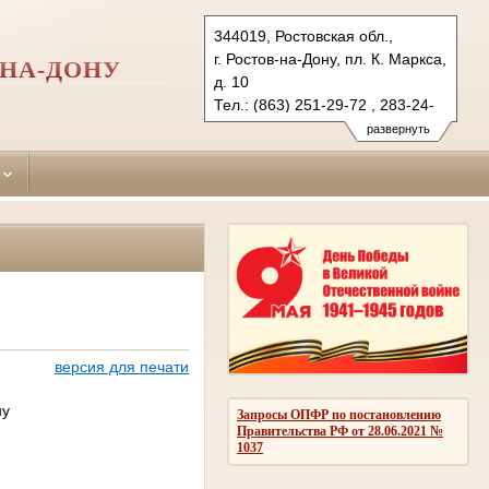
344019, Ростовская обл.,
г. Ростов-на-Дону, пл. К. Маркса,
-НА-ДОНУ
д. 10
Тел.: (863) 251-29-72 , 283-24-
60
развернуть
proletarsky.ros@sudrf.ru
схема проезда
показать на карте
версия для печати
ну
Запросы ОПФР по постановлению
Правительства РФ от 28.06.2021 №
1037